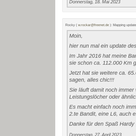
Donnerstag, 18. Mai 2023
Rocky (
w.rockar@freenet.de
): Mapping updat
Moin,
hier nun mal ein update de
Im Jahr 2016 hat meine Ba
sie schon ca. 112.000 Km g
Jetzt hat sie weitere ca. 
sagen, alles chic!!!
Sie läuft damit noch immer 
Leistungslöcher oder ähnli
Es macht einfach noch imm
2.te Bandit, eine L6, auch 
Danke für den Spaß Hardy ;
Donnerstag, 27. April 2023