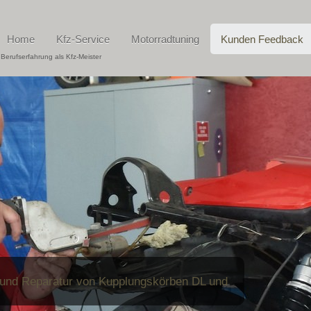
Home
Kfz-Service
Motorradtuning
Kunden Feedback
 Berufserfahrung als Kfz-Meister
 und Reparatur von Kupplungskörben DL und